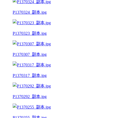
P1370324_副本.jpg
P1370323_副本.jpg
P1370307_副本.jpg
P1370317_副本.jpg
P1370292_副本.jpg
P1370255_副本.jpg