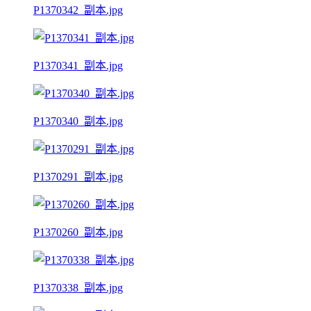
P1370342_副本.jpg
P1370341_副本.jpg
P1370340_副本.jpg
P1370291_副本.jpg
P1370260_副本.jpg
P1370338_副本.jpg