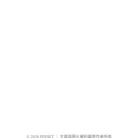
© 2026
PIXNET
｜
文章與圖片權利屬原作者所有