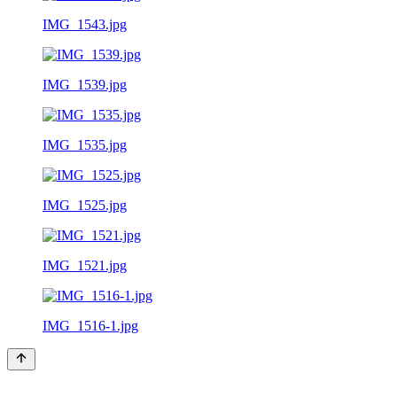
IMG_1543.jpg
IMG_1539.jpg
IMG_1535.jpg
IMG_1525.jpg
IMG_1521.jpg
IMG_1516-1.jpg