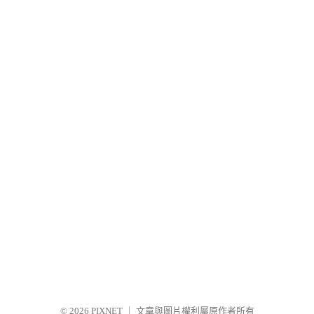
© 2026
PIXNET
｜
文章與圖片權利屬原作者所有