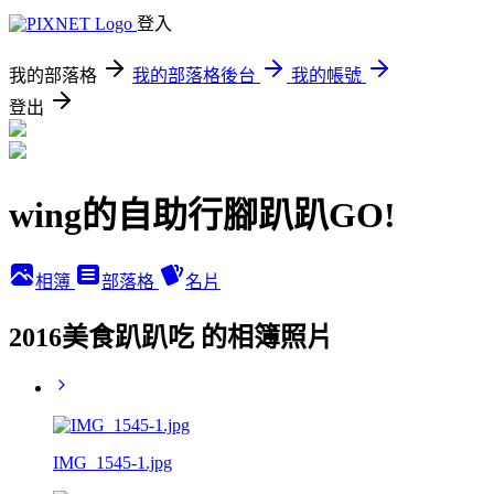
登入
我的部落格
我的部落格後台
我的帳號
登出
wing的自助行腳趴趴GO!
相簿
部落格
名片
2016美食趴趴吃 的相簿照片
IMG_1545-1.jpg