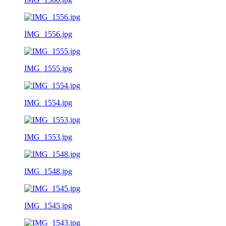
IMG_1556.jpg
IMG_1555.jpg
IMG_1554.jpg
IMG_1553.jpg
IMG_1548.jpg
IMG_1545.jpg