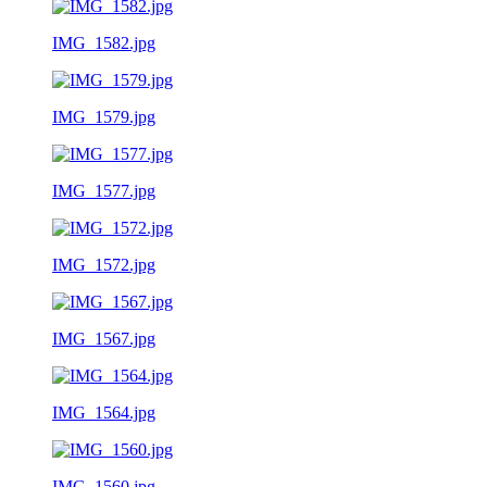
IMG_1582.jpg
IMG_1579.jpg
IMG_1577.jpg
IMG_1572.jpg
IMG_1567.jpg
IMG_1564.jpg
IMG_1560.jpg