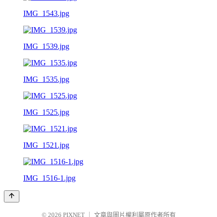
IMG_1543.jpg
IMG_1539.jpg
IMG_1535.jpg
IMG_1525.jpg
IMG_1521.jpg
IMG_1516-1.jpg
© 2026
PIXNET
｜
文章與圖片權利屬原作者所有