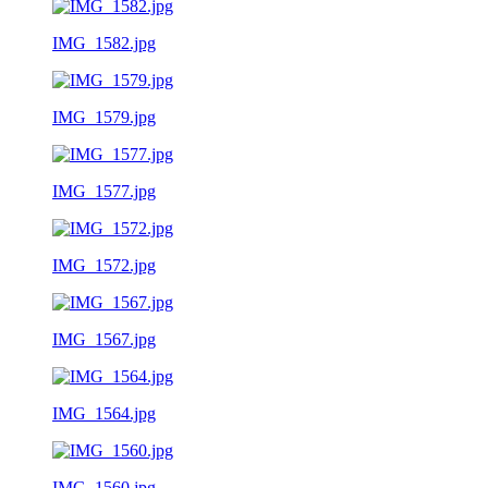
IMG_1582.jpg
IMG_1579.jpg
IMG_1577.jpg
IMG_1572.jpg
IMG_1567.jpg
IMG_1564.jpg
IMG_1560.jpg