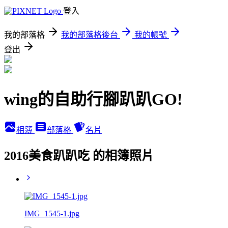
登入
我的部落格
我的部落格後台
我的帳號
登出
wing的自助行腳趴趴GO!
相簿
部落格
名片
2016美食趴趴吃 的相簿照片
IMG_1545-1.jpg