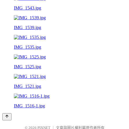
IMG_1543.jpg
IMG_1539.jpg
IMG_1535.jpg
IMG_1525.jpg
IMG_1521.jpg
IMG_1516-1.jpg
© 2026
PIXNET
｜
文章與圖片權利屬原作者所有