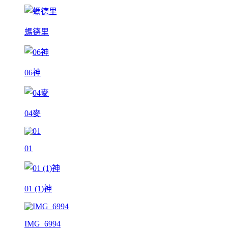
螞德里
06神
04麥
01
01 (1)神
IMG_6994