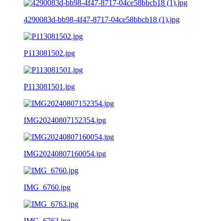
4290083d-bb98-4f47-8717-04ce58bbcb18 (1).jpg
P113081502.jpg
P113081501.jpg
IMG20240807152354.jpg
IMG20240807160054.jpg
IMG_6760.jpg
IMG_6763.jpg