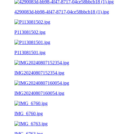
4290083d-bb98-4f47-8717-04ce58bbcb18 (1).jpg
P113081502.jpg
P113081501.jpg
IMG20240807152354.jpg
IMG20240807160054.jpg
IMG_6760.jpg
IMG_6763.jpg