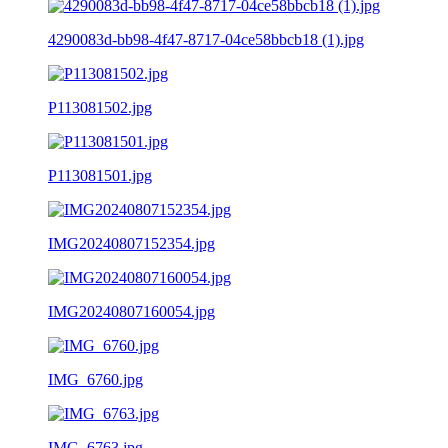
4290083d-bb98-4f47-8717-04ce58bbcb18 (1).jpg
P113081502.jpg
P113081501.jpg
IMG20240807152354.jpg
IMG20240807160054.jpg
IMG_6760.jpg
IMG_6763.jpg