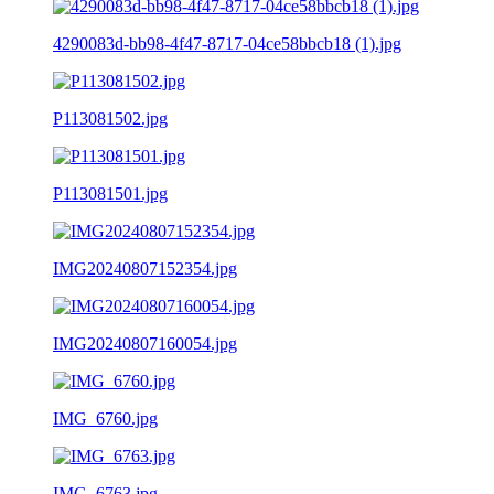
4290083d-bb98-4f47-8717-04ce58bbcb18 (1).jpg
P113081502.jpg
P113081501.jpg
IMG20240807152354.jpg
IMG20240807160054.jpg
IMG_6760.jpg
IMG_6763.jpg