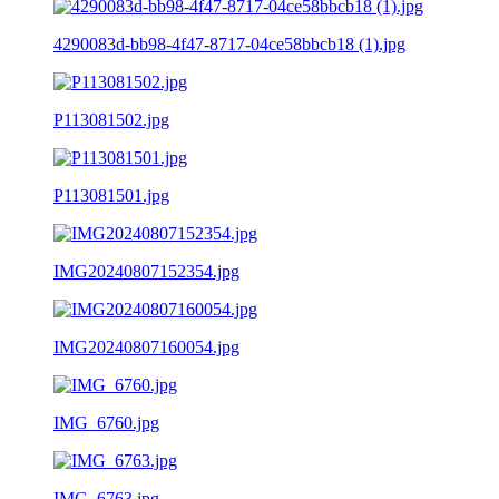
4290083d-bb98-4f47-8717-04ce58bbcb18 (1).jpg
P113081502.jpg
P113081501.jpg
IMG20240807152354.jpg
IMG20240807160054.jpg
IMG_6760.jpg
IMG_6763.jpg