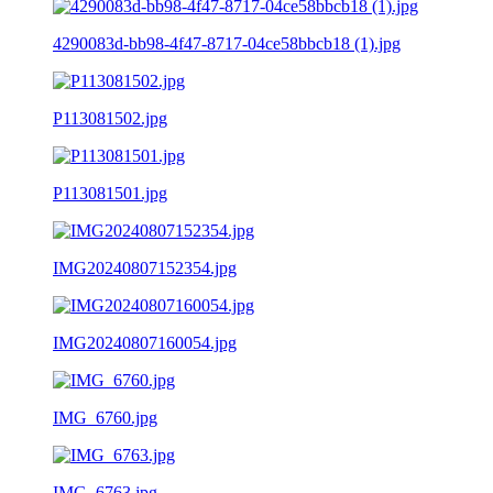
4290083d-bb98-4f47-8717-04ce58bbcb18 (1).jpg
P113081502.jpg
P113081501.jpg
IMG20240807152354.jpg
IMG20240807160054.jpg
IMG_6760.jpg
IMG_6763.jpg