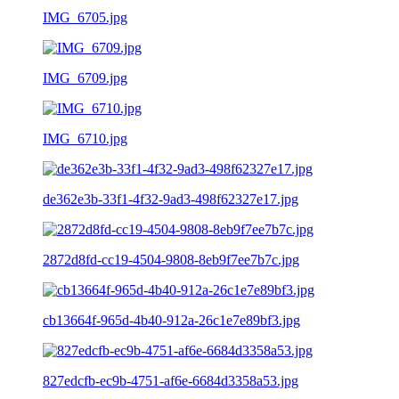
IMG_6705.jpg
IMG_6709.jpg
IMG_6710.jpg
de362e3b-33f1-4f32-9ad3-498f62327e17.jpg
2872d8fd-cc19-4504-9808-8eb9f7ee7b7c.jpg
cb13664f-965d-4b40-912a-26c1e7e89bf3.jpg
827edcfb-ec9b-4751-af6e-6684d3358a53.jpg