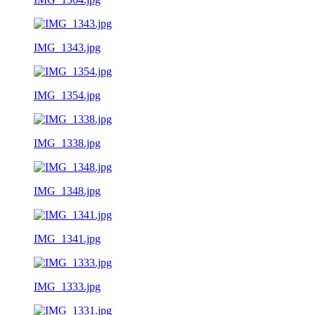
IMG_1343.jpg
IMG_1354.jpg
IMG_1338.jpg
IMG_1348.jpg
IMG_1341.jpg
IMG_1333.jpg