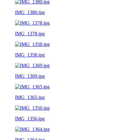
IMG_1380.jpg
IMG_1378.jpg
IMG_1358.jpg
IMG_1369.jpg
IMG_1365.jpg
IMG_1356.jpg
IMG_1364.jpg