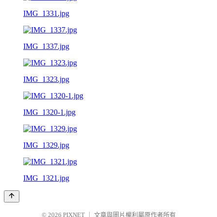
IMG_1331.jpg
IMG_1337.jpg
IMG_1323.jpg
IMG_1320-1.jpg
IMG_1329.jpg
IMG_1321.jpg
© 2026
PIXNET
｜
文章與圖片權利屬原作者所有