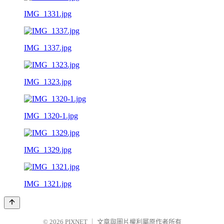
IMG_1331.jpg
IMG_1337.jpg
IMG_1323.jpg
IMG_1320-1.jpg
IMG_1329.jpg
IMG_1321.jpg
© 2026
PIXNET
｜
文章與圖片權利屬原作者所有