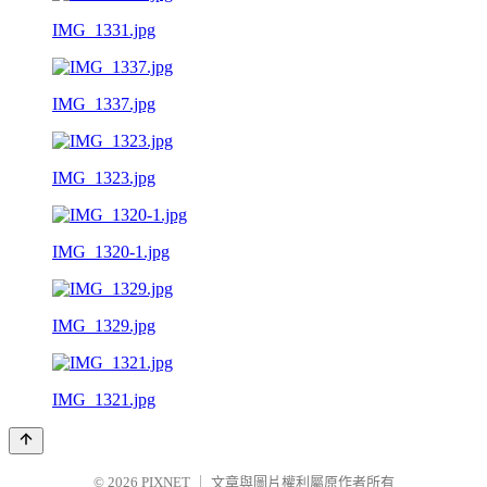
IMG_1331.jpg
IMG_1337.jpg
IMG_1323.jpg
IMG_1320-1.jpg
IMG_1329.jpg
IMG_1321.jpg
© 2026
PIXNET
｜
文章與圖片權利屬原作者所有