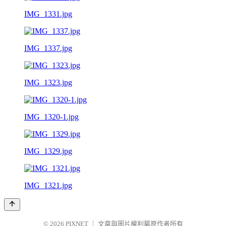
IMG_1331.jpg
IMG_1337.jpg
IMG_1323.jpg
IMG_1320-1.jpg
IMG_1329.jpg
IMG_1321.jpg
© 2026
PIXNET
｜
文章與圖片權利屬原作者所有