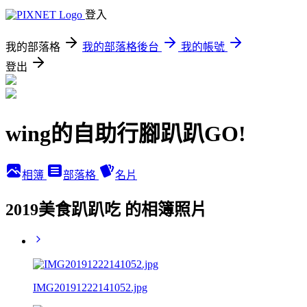
登入
我的部落格
我的部落格後台
我的帳號
登出
wing的自助行腳趴趴GO!
相簿
部落格
名片
2019美食趴趴吃 的相簿照片
IMG20191222141052.jpg