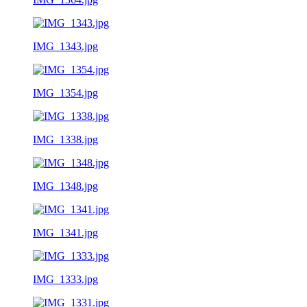
IMG_1343.jpg
IMG_1354.jpg
IMG_1338.jpg
IMG_1348.jpg
IMG_1341.jpg
IMG_1333.jpg