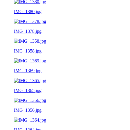
IMG_1380.jpg
IMG_1378.jpg
IMG_1358.jpg
IMG_1369.jpg
IMG_1365.jpg
IMG_1356.jpg
IMG_1364.jpg