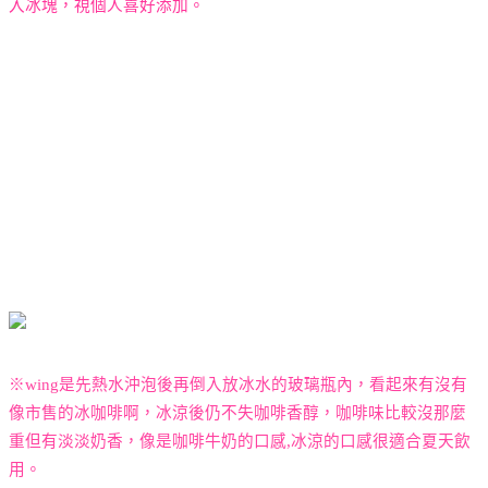
入冰
塊，視個人喜好添加。
※
wing
是先熱水沖泡後再倒入放冰水的玻璃瓶內，看起來有沒有
像
市售的冰咖啡啊，冰涼後仍不失咖啡香醇，咖啡味比較沒那麼
重但有淡淡奶香，像是咖啡牛奶的口感,冰涼的口感很適合夏天飲
用。