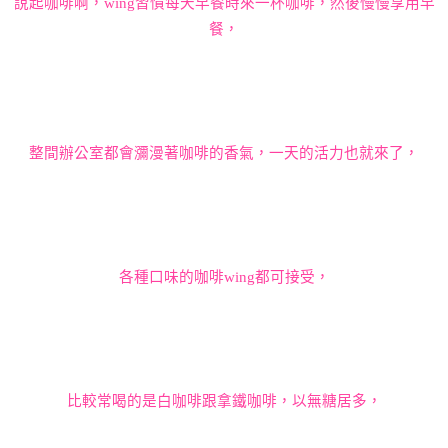
說起咖啡啊，
wing
習慣每天早餐時來一杯
咖啡，然後慢慢享用早
餐，
整間辦公室都會瀰漫著咖啡的香氣，一天的活力也就來了，
各種口味的咖啡
wing
都可接受，
比較常喝的是白咖啡跟拿鐵咖啡，以無糖居多，