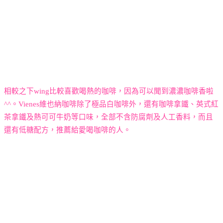
相較之下
wing
比較喜歡喝熱的咖啡，因為可以聞到濃濃咖啡香啦
^^
。
Vienes
維也納咖啡除了極品白咖啡外，還有咖啡拿鐵、英式紅
茶拿鐵及熱可可牛奶等口味
，全部不含防腐劑及人工香料，而且
還有低糖配方，推薦給愛喝咖啡的人。