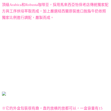
頂級
Arabica
和
Robusta
咖啡豆，採用馬來西亞怡保老店傳統獨家配
方與工序烘培萃取而成，加上嚴選紐西蘭原裝進口脫脂牛奶依照
獨家比例進行調配，嚴製而成。
※它的外盒包裝很有趣，直的放
橫的放都可以，一盒容量有
15