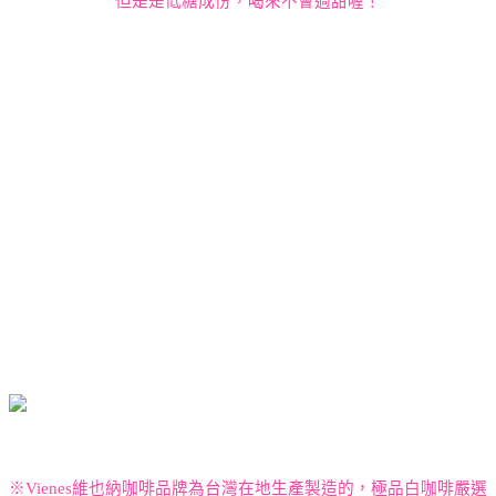
但是是低糖成份，喝來不會過甜喔！
※
Vienes
維也納咖啡品牌為台灣在地生產製造的，極品白咖啡
嚴選