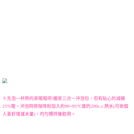
※先泡一杯熱的來喝喝吧
!
雖是三合一沖泡包，但有貼心的減糖
25%
喔。沖泡時將咖啡粉
加入
約
90~95
°
C
度的
200c.c.
熱水
(
可依個
人喜好增減水量
)
，均勻攪拌後飲用。