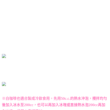
※白咖啡也適合製成冷飲食用，先用
50c.c.
的熱水沖泡，攪拌均勻
後加入冰水至
200cc
，也可以再加入冰塊或直接熱水泡
200cc
再加