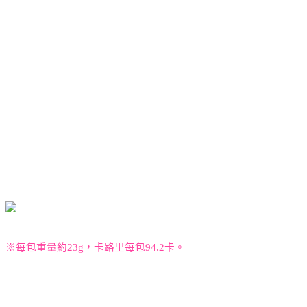
※每包重量約
23g
，卡路里每包
94.2
卡。