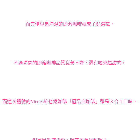
而方便容易沖泡的即溶咖啡就成了好選擇，
不過坊間的即溶咖啡品質良莠不齊，還有喝來超甜的，
而這次體驗的
Vienes
維也納咖啡「極品白咖啡」雖是３合１口味，