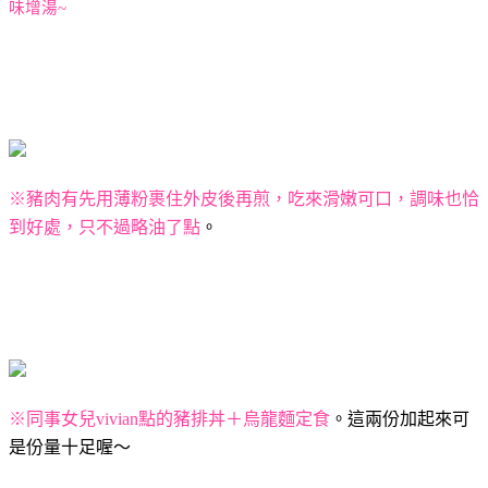
味增湯
~
※豬肉有先用薄粉裹住外皮後再煎，吃來滑嫩可口，調味也恰
到好處，只不過略油了點
。
※同事女兒
vivian
點的豬排丼＋烏龍麵定食
。這兩份加起來可
是份量十足喔～