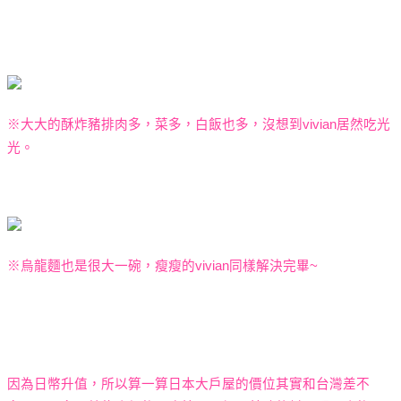
※
大大的酥炸豬排肉多，菜多，白飯也多，沒想到
vivian
居然吃光
光
。
※
烏龍麵也是很大一碗，瘦瘦的
vivian
同樣解決完畢
~
因為日幣升值，所以算一算日本大戶屋的價位其實和台灣差不