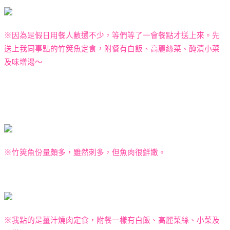
※因為是假日用餐人數還不少，等們等了一會餐點才送上來。先
送上我同事點的竹筴魚定食，附餐有白飯、高麗絲菜、醃漬小菜
及味增湯～
※竹筴魚份量頗多，雖然刺多，但魚肉很鮮嫩。
※我點的是薑汁燒肉定食，附餐一樣有白飯、高麗菜絲、小菜及