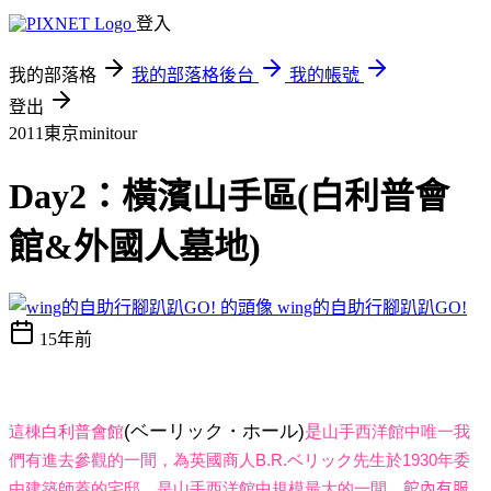
登入
我的部落格
我的部落格後台
我的帳號
登出
2011東京minitour
Day2：橫濱山手區(白利普會
館&外國人墓地)
wing的自助行腳趴趴GO!
15年前
(
)
ベーリック・ホール
是
這棟
白利普會館
山手西洋館中唯一我
們有進去參觀的一間，為英國商人
B.R.
ベリック
先生於
1930
年委
由建築師蓋的宅邸，是山手西洋館中規模最大的一間。
館內有服