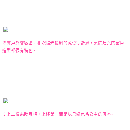
※靠
戶外會客區，和煦陽光投射的感覺很舒適，這間建築的窗戶
造型都很有特色
~
※上二樓來瞧瞧吧，上樓第一間是以果綠色系為主的寢室
~