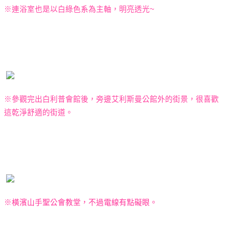
※
連浴室也是以白綠色系為主軸，明亮透光
~
※參觀完出白利普會館後，旁邊艾利斯曼公館外的街景，很喜歡
這乾淨舒適的街道。
※橫濱山手聖公會教堂，不過電線有點礙眼。