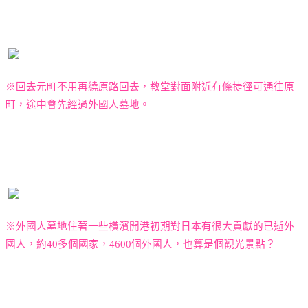
※回去元町不用再繞原路回去，教堂對面附近有條捷徑可通往原
町，途中會先經過外國人墓地。
※外國人墓地住著一些橫濱開港初期對日本有很大貢獻的已逝外
國人，約
40
多個國家，
4600
個外國人，也算是個觀光景點？