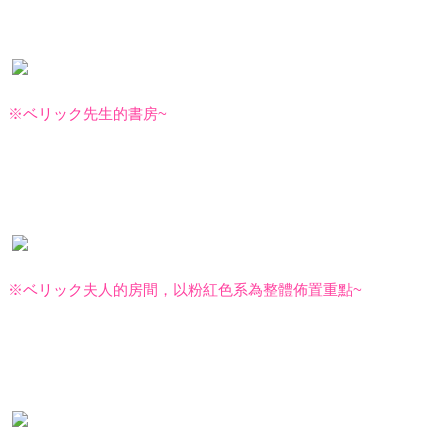
※
ベリック
先生的書房
~
※
ベリック
夫人的房間，以粉紅色系為整體佈置重點
~