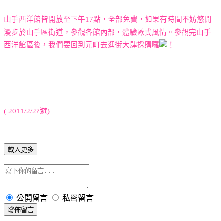
山手西洋館皆開放至下午
17
點，全部免費，如果有時間不妨悠閒
漫步於山手區街道，參觀各館內部，體驗歐式風情。參觀完山手
西洋館區後，我們要回到元町去逛街大肆採購囉
！
( 2011/2/27
遊
)
載入更多
公開留言
私密留言
發佈留言