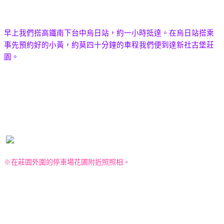
早上我們搭高鐵南下台中烏日站，約一小時抵達。在烏日站搭乘
事先預約好的小黃，約莫四十分鐘的車程我們便到達新社古堡莊
園。
※在莊園外圍的停車場花圃附近照照相。