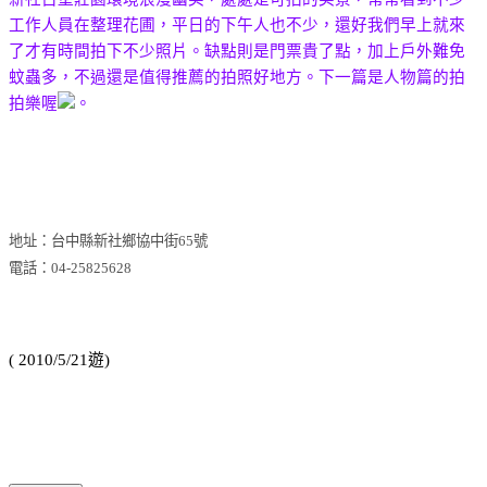
工作人員在整理花圃，平日的下午人也不少，還好我們早上就來
了才有時間拍下不少照片。缺點則是門票貴了點，加上戶外難免
蚊蟲多，不過還是值得推薦的拍照好地方。下一篇是人物篇的拍
拍樂喔
。
地址：台中縣新社鄉協中街
65
號
電話：
04-25825628
( 2010/5/21
遊
)