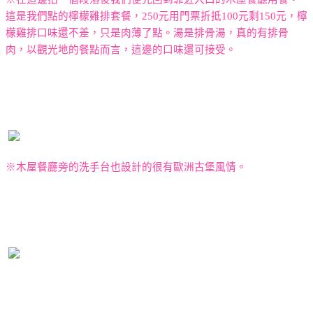
這是我們點的檸檬雞排套餐，
250
元用門票折抵
100
元剩
150
元，檸
檬雞排口味還不差，只是肉薄了點。湯是排骨湯，真的有排骨
肉，以觀光地的餐點而言，這邊的口味還可接受。
※木屋餐廳旁的洗手台也設計的很有歐洲古堡風情。