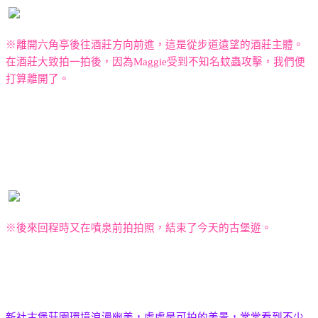
※離開六角亭後往酒莊方向前進，這是從步道遠望的酒莊主體。
在酒莊大致拍一拍後，因為
Maggie
受到不知名蚊蟲攻擊，我們便
打算離開了。
※後來回程時又在噴泉前拍拍照，結束了今天的古堡遊。
新社古堡莊園環境浪漫幽美，處處是可拍的美景，常常看到不少