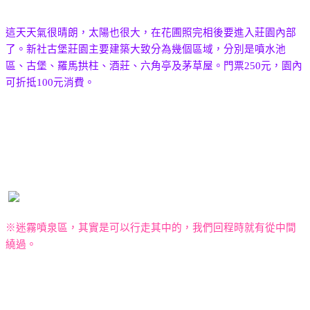
這天天氣很晴朗，太陽也很大，在花圃照完相後要進入莊園內部
了。新社古堡莊園主要建築大致分為幾個區域，分別是噴水池
區、古堡、羅馬拱柱、酒莊、六角亭及茅草屋。門票
250
元，園內
可折抵
100
元消費。
※迷霧噴泉區，其實是可以行走其中的，我們回程時就有從中間
繞過。