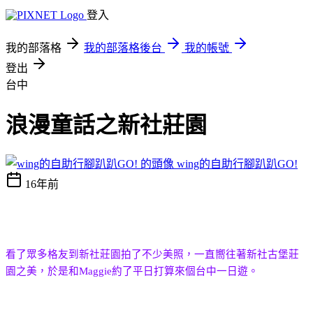
登入
我的部落格
我的部落格後台
我的帳號
登出
台中
浪漫童話之新社莊園
wing的自助行腳趴趴GO!
16年前
看了眾多格友到新社莊園拍了不少美照，一直嚮往著新社古堡莊
園之美，於
是和
Maggie
約了平日打算來個台中一日遊。