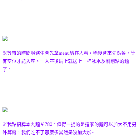
※等待的時間服務生會先拿
menu
給客人看，稍後會來先點餐，等
有空位才能入座。一入座後馬上就送上一杯冰水及剛剛點的麵
了。
※我點招牌本丸麵
￥
780
。值得一提的是這家的麵可以加大不用另
外算錢，我們吃不了那麼多當然是沒加大啦~