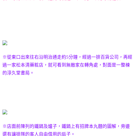
※從東口出來往右沿明治通走約
5
分鐘，經過一排百貨公司，再經
過一家松本清藥粧店，就可看到無敵家在轉角處，對面是一整棟
的淳久堂書局。
※店面前陳列的鐵鍋及爐子，鐵鍋上有招牌本丸麵的圖解，旁邊
還有讓排隊的客人自由借用的扇子。