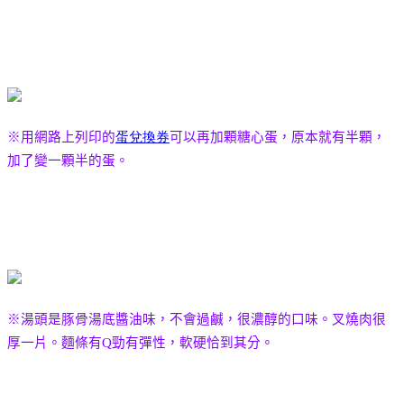
※用網路上列印的
蛋兌換券
可以再加顆糖心蛋，原本就有半顆，
加了變一顆半的蛋。
※湯頭是豚骨湯底醬油味，不會過鹹，很濃醇的口味。叉燒肉很
厚一片。
麵條有
Q
勁有彈性，軟硬恰到其分。