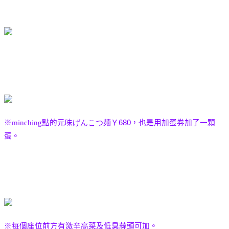
※
minching
點的元味
げんこつ麺
￥
680
，也是用加蛋券加了一顆
蛋
。
※每個座位前方有激辛高菜及低臭蒜頭可加。