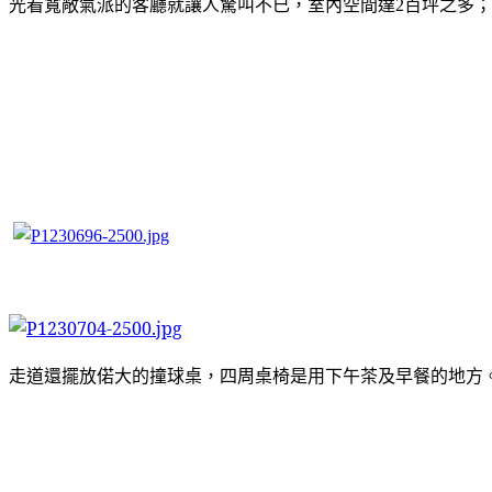
光看寬敞氣派的客廳就讓人驚叫不已，
室內空間達2百坪之多
走道還擺放偌大的撞球桌，四周桌椅是用下午茶及早餐的地方