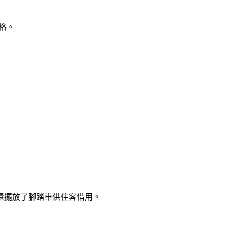
格。
還擺放了腳踏車供住客借用。