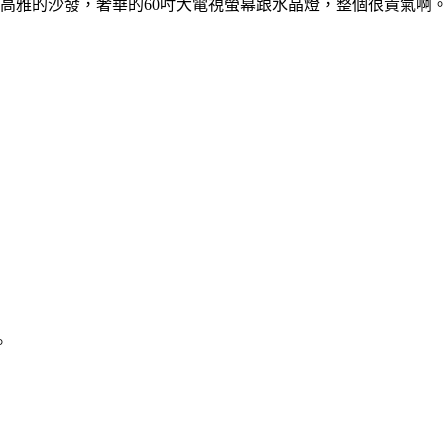
；高雅的沙發，奢華的60吋大電視螢幕跟水晶燈，整個很貴氣啊。
。