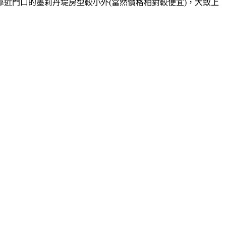
靠近門口的墨莉丹堤房型較小外
當然價格相對較便宜
，大致上
(
)