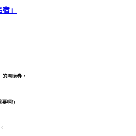
民宿」
」的團購券，
重要啊
!)
訪。