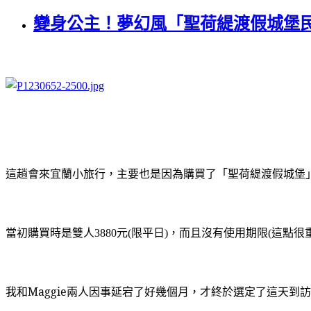
變身公主！夢幻風「聖荷緹渡假城堡
這趟會來宜蘭小旅行，主要也是因為購買了「聖荷緹渡假城堡
當初購買時是雙人
元
限平日
，而且沒有使用期限
這點很
3880
(
)
(
我和Maggie兩人因事延宕了好幾個月，才終於選定了這天到