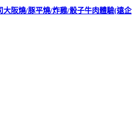
大阪燒/豚平燒/炸雞/骰子牛肉體驗(遠企