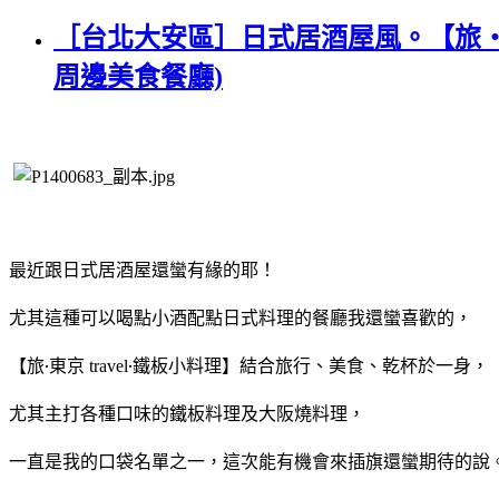
［台北大安區］日式居酒屋風。【旅‧東
周邊美食餐廳)
最近跟日式居酒屋還蠻有緣的耶！
尤其這種可以喝點小酒配點日式料理的餐廳我還蠻喜歡的，
【旅
‧
東京
‧
鐵板小料理】
結合旅行、美食、乾杯於一身，
travel
尤其主打各種口味的鐵板料理及大阪燒料理，
一直是我的口袋名單之一，這次能有機會來插旗還蠻期待的說