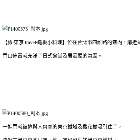
【旅
‧
東京
‧
鐵板小料理】
位在台北市四維路的巷內，鄰近
travel
門口佈置就充滿了日式食堂及居酒屋的氛圍。
一進門就被這與人齊高的東京鐵塔及櫻花樹吸引住了，
雖然去過東京不少次，卻一次也沒拜訪過東京鐵塔，