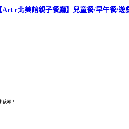
rt r北美館親子餐廳】兒童餐/早午餐/遊
小孩囉！