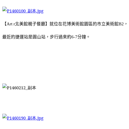
【
北美館親子餐廳】就位在花博美術館園區的市立美術館
，
Art r
B2
最近的捷運站是圓山站，步行過來約
分鐘。
6-7