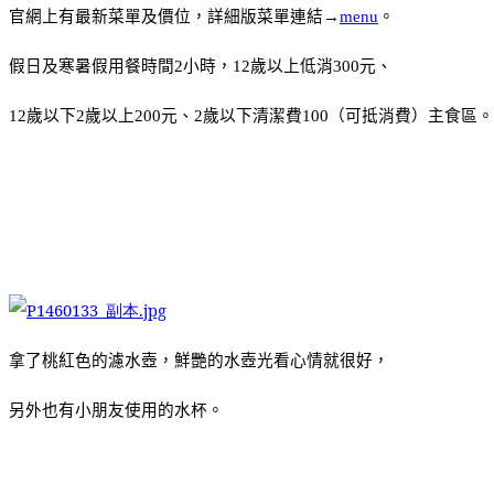
官網上有最新菜單及價位，詳細版菜單連結→
。
menu
假日及寒暑假用餐時間
小時
，
歲以上低消
元、
2
12
300
歲以下
歲以上
元、
歲以下清潔費
（可抵消費）主食區。
12
2
200
2
100
拿了桃紅色的濾水壺，鮮艷的水壺光看心情就很好，
另外也有小朋友使用的水杯。