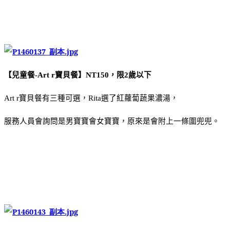
【兒童餐
寶貝餐】
，限
歲以下
-Art r
NT150
2
寶貝餐有三種可選，
選了紅蘿蔔蔬果濃湯，
Art r
Rita
服務人員會詢問是男寶寶會女寶寶，原來是會附上一條圍兜兜。