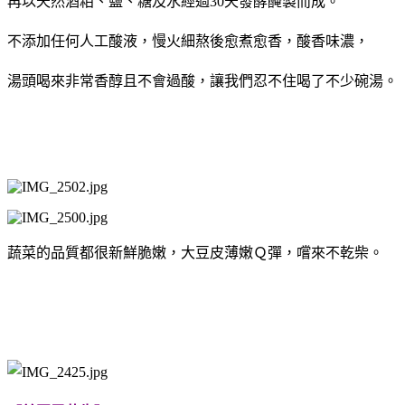
再以天然酒粕、鹽、糖及水經過30天發酵醃製而成。
不添加任何人工酸液，慢火細熬後愈煮愈香，酸香味濃，
湯頭喝來非常香醇且不會過酸，讓我們忍不住喝了不少碗湯。
蔬菜的品質都很新鮮脆嫩，大豆皮薄嫩Ｑ彈，嚐來不乾柴。