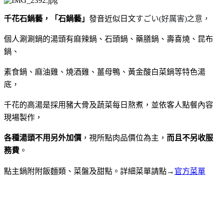
千花石鍋藝，
「
石鍋藝
」
發音
近似日文
すごい
(
好厲害
)
之意，
個人涮涮鍋的湯頭有麻辣鍋
、
石頭鍋
、
藥膳鍋
、
壽喜燒
、
昆布
鍋
、
素食鍋
、
麻油雞
、
燒酒雞
、
薑母鴨
、黃金酸白菜鍋等
特色湯
底
，
千花的高湯是採用豬大骨及蔬菜每日熬煮，並依客人點餐內容
現場製作，
各種湯頭不用另外加價
，視所點肉品價位為主，
而且不另收服
務費
。
點主鍋附附飯麵類、菜盤及甜點。
詳細菜單請點→
官方菜單