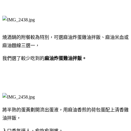
燒酒鍋的附餐較為特別，可選麻油炸蛋雞油拌飯、麻油米血或
麻油麵線三選一，
我們選了較少吃到的
麻油炸蛋雞油拌飯。
將半熟的蛋黃劃開流出蛋液，用麻油香煎的荷包蛋配上清香雞
油拌飯，
入口香氣逼人，愈吃愈涮嘴。