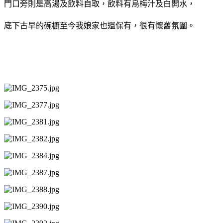
門口旁則是高湯及飲料自取，飲料有烏梅汁及白開水，
底下古早的碗櫥至今我娘家也還保有，很有懷舊氛圍。