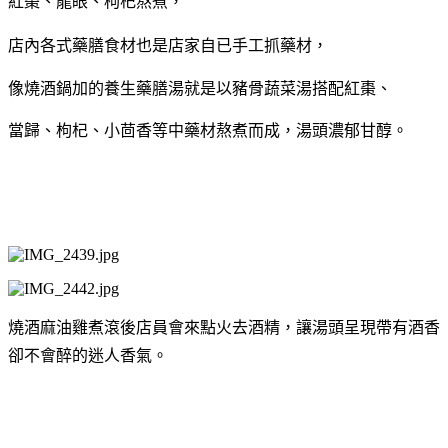
紅棗、龍眼、枸杞熬煮，
店內各式藥膳食材也是店家自已手工抓藥材，
像燒酒鍋加的養生藥膳湯就是以豬骨蔬菜湯搭配紅棗、
當歸、枸杞、小茴香等中藥材熬煮而成，湯頭濃郁甘醇。
燒酒麻油雞煮滾後店員會來點火去酒精，
讓湯頭呈現帶有酒香
卻不會醉的迷人香氣。