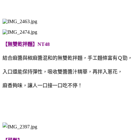
【無雙乾拌麵】NT48
結合麻醬與椒麻醬混和的無雙乾拌麵，
手工麵條富有Ｑ勁，
入口還能保持彈性，
吸收雙醬醬汁精華，再拌入蔥花，
麻香夠味，讓人一口接一口吃不停！