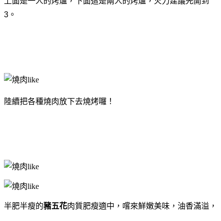
上面是一人的烤爐，下面這是兩人的烤爐，火力建議先開到
3。
陸續把各種燒肉放下去燒烤囉！
半肥半瘦的
豬五花
肉質肥瘦適中，嚐來鮮嫩美味，油香滿溢，