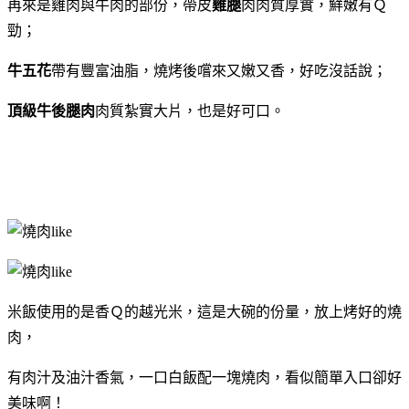
再來是雞肉與牛肉的部份，帶皮
雞腿
肉肉質厚實，鮮嫩有Ｑ
勁；
牛五花
帶有豐富油脂，燒烤後嚐來又嫩又香，好吃沒話說；
頂級牛後腿肉
肉質紮實大片，也是好可口。
米飯使用的是香Ｑ的越光米，這是大碗的份量，放上烤好的燒
肉，
有肉汁及油汁香氣，一口白飯配一塊燒肉，看似簡單入口卻好
美味啊！