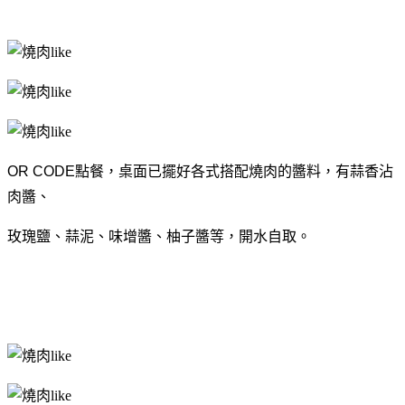
OR CODE點餐，桌面已擺好各式搭配燒肉的醬料，有蒜香沾
肉醬、
玫瑰鹽、
蒜泥、味增醬、柚子醬等，開水自取。