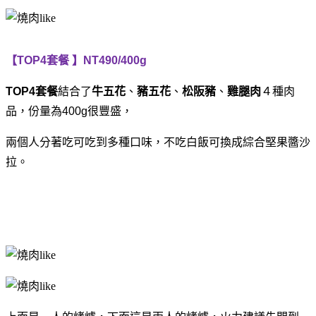
【TOP4套餐 】NT490/400g
TOP4
套餐
結合了
牛五花
、
豬五花
、
松阪豬
、
雞腿肉
４種肉
品，
份量為400g很豐盛，
兩個人分著吃可吃到多種口味，
不吃白飯可換成綜合堅果醬沙
拉。