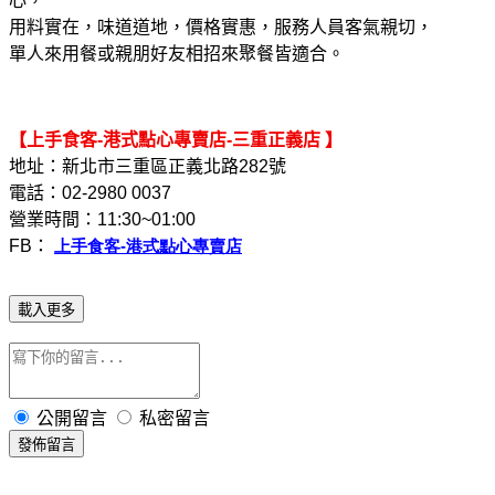
心，
用料實在，味道道地，價格實惠，服務人員客氣親切，
單人來用餐或親朋好友相招來聚餐皆適合。
【上手食客
-
港式點心專賣店
-
三重正義店
】
地址：新北市三重區正義北路
282
號
電話：
02-2980 0037
營業時間：
11:30~01:00
FB
：
上手食客-
港式點心專賣店
載入更多
公開留言
私密留言
發佈留言