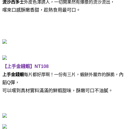
流沙西多士
外皮色澤誘人，一切開果然有爆漿的流沙流出，
嚐來口感酥嫩香甜，趁熱食用最可口。
【上手金錢蝦】
NT108
上手金錢蝦
每片都
好厚啊！一份有三片，蝦餅外層炸的酥脆，
內
饀
Q
彈，
可以嚐到真材實料滿滿的鮮蝦甜味，酥嫩可口不油膩。