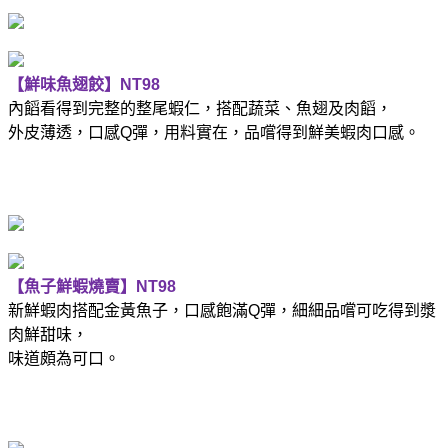
【鮮味魚翅餃】
NT98
內饀看得到完整的整尾蝦仁，搭配蔬菜、魚翅及肉饀，
外皮薄透，口感
Q
彈，用料實在，品嚐得到鮮美蝦肉口感。
【魚子鮮蝦燒賣】
NT98
新鮮蝦肉搭配金黃魚子，口感飽滿
Q
彈，細細品嚐可吃得到漿
肉鮮甜味，
味道頗為可口。