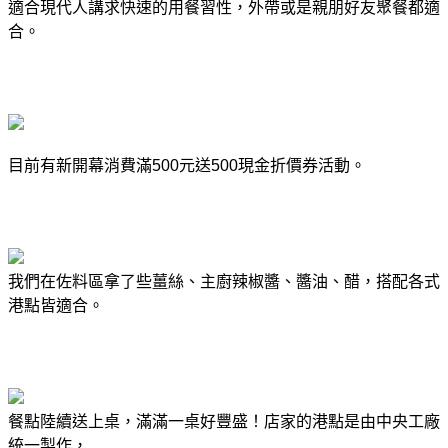
適合現代人講求快速的用餐習性，外帶或是親朋好友聚餐都適
合。
目前有新開幕消費滿
500
元送
500
現金折價券活動。
我們在佐料區拿了些薑絲、主廚辣椒醬、醬油、醋，搭配各式
港點皆適合。
餐點陸續送上桌，滿滿一桌好豐盛！店家的港點是由中央工廠
統一製作，