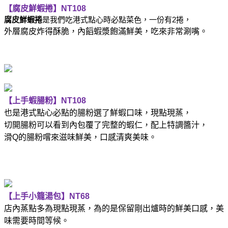
【腐皮鮮蝦捲】
NT108
腐皮鮮蝦捲
是我們吃港式點心時必點菜色，一份有
2
捲，
外層腐皮炸得酥脆，內饀蝦漿飽滿鮮美，吃來非常涮嘴。
【上手蝦腸粉】
NT108
也是港式點心必點的腸粉選了鮮蝦口味，現點現蒸，
切開腸粉可以看到內包覆了完整的蝦仁，配上特調醬汁，
滑
Q
的腸粉嚐來滋味鮮美，口感清爽美味。
【上手小籠湯包】
NT68
店內蒸點多為現點現蒸，為的是保留剛出爐時的鮮美口感，美
味需要時間等候。