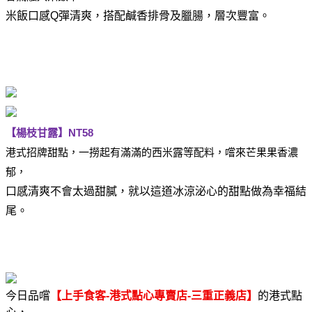
米飯口感
Q
彈清爽，搭配鹹香排骨及臘腸，層次豐富。
【
楊枝甘露
】
NT58
港式招牌甜點，一撈起有滿滿的西米露等配料
，嚐來芒果果香濃
郁，
口感清爽不會太過甜膩，就以這道冰涼泌心的甜點做為幸福結
尾。
今日品嚐
【上手食客
-
港式點心專賣店
-
三重正義店】
的港式點