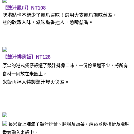
【豉汁鳳爪】
NT108
吃港點也不能少了鳳爪這味！選用大支鳳爪調味蒸煮，
蒸的軟嫩入味，滋味鹹香迷人，愈啃愈香。
【鼓汁排骨飯】
NT128
原盅的港式煲仔飯選了
鼓汁排骨
口味，一份份量還不少，
將所有
食材一同放在米飯上，
米飯再拌入特製醬汁熳火煲煮。
長米飯上舖滿了
鼓汁排骨
、臘腸及蔬菜，經蒸煮後排骨及臘味
香氣融入米飯中，