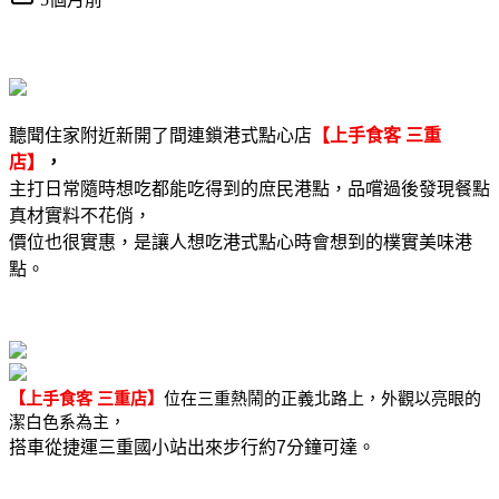
聽聞住家附近新開了間連鎖港式點心店
【上手食客 三重
店】
，
主打日常隨時想吃都能吃得到的庶民港點，品嚐過後發現餐點
真材實料不花俏，
價位也很實惠，是
讓人想吃港式點心時會想到的樸實美味港
點。
【上手食客 三重店】
位在三重熱鬧的正義北路上，外觀以
亮眼的
潔白色系為主，
搭車從捷運三重國小站出來步行約
7
分鐘可達。