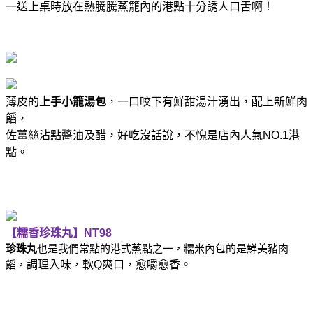
一送上桌時放在熱騰騰蒸籠內的港點十分誘人口舌啊！
薄皮的
上手小籠湯包
，一口咬下有鮮甜湯汁湧出，配上新鮮肉
饀，
佐薑絲沾點醬油及醋，好吃沒話說，不愧是店內人氣
NO.1
港
點。
【糯香珍珠丸】
NT98
珍珠丸
也是我們常點的港式蒸點之一，糯米內包的是鮮美豬肉
饀，
調理入味，軟
Q
爽口，愈嚼愈香。