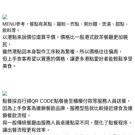
MENU
參考，餐點有蒸點、腸粉、炸點、粥炒麵、煲湯、甜點、
飲料等。
以港點來說價位還算平價，價格比一般港式飲茶餐廳更加親
民，
雖然港點因本身製作工序較為繁複，所以價格往往偏高，
但上手食客希望以實惠的價格，讓更多港點愛好者能輕鬆享受
美食。
點餐採自行掃
QR CODE
點餐後至櫃檯付款等服務人員送餐，
因為上手食客為連鎖餐飲品牌，服務型態就比較接近速食及連
鎖餐飲流程，
與一般傳統餐廳由服務人員桌邊點菜不同，簡化了點餐程序，
讓出餐流程更有效率，