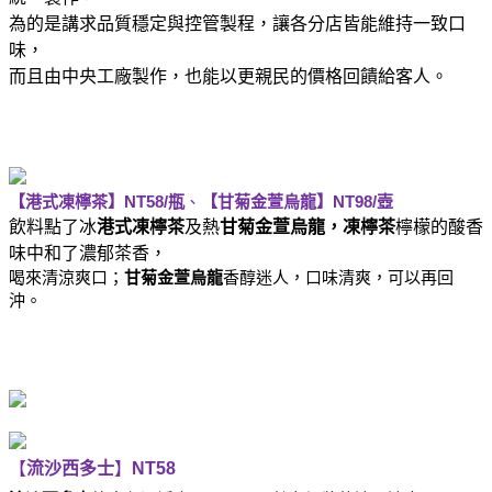
為的是講求品質穩定與控管製程，讓各分店皆能維持一致口
味，
而且由中央工廠製作，也能以更親民的價格回饋給客人。
【港式凍檸茶】
NT58/
瓶
、
【甘菊金萱烏龍】
NT98/
壺
飲料點了冰
港式凍檸茶
及熱
甘菊金萱烏龍，凍檸茶
檸檬的酸香
味中和了濃郁茶香，
喝來清涼爽口；
甘菊金萱烏龍
香醇迷人，口味清爽，可以再回
沖。
【
流沙西多士
】
NT58